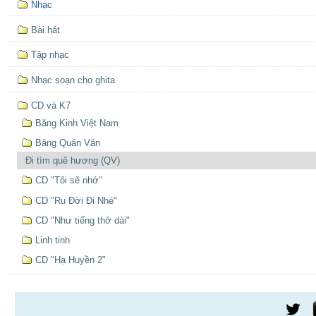
Nhạc
định
hướng
Bài hát
Tập nhạc
Nhạc soạn cho ghita
CD và K7
Băng Kinh Việt Nam
Băng Quán Văn
Đi tìm quê hương (QV)
CD "Tôi sẽ nhớ"
CD "Ru Đời Đi Nhé"
CD "Như tiếng thở dài"
Linh tinh
CD "Hạ Huyền 2"