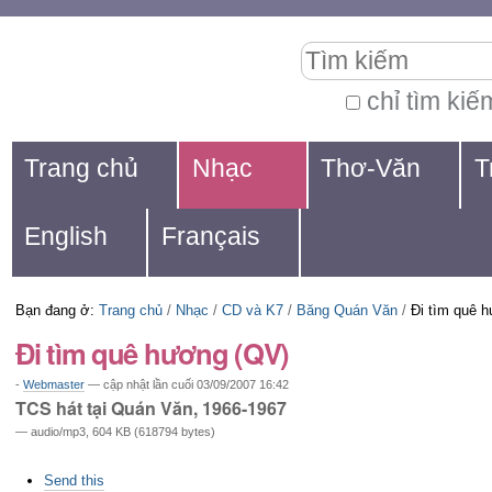
Chuyển
Các
Tìm kiếm
đến
công
nội
cụ
chỉ tìm kiế
Tìm
dung.
cá
Navigation
kiếm
Trang chủ
Nhạc
Thơ-Văn
T
|
nhân
nâng
Chuyển
cao...
English
Français
đến
mục
Bạn đang ở:
Trang chủ
/
Nhạc
/
CD và K7
/
Băng Quán Văn
/
Đi tìm quê 
định
Đi tìm quê hương (QV)
hướng
-
Webmaster
—
cập nhật lần cuối
03/09/2007 16:42
TCS hát tại Quán Văn, 1966-1967
— audio/mp3, 604 KB (618794 bytes)
Các
Send this
thao