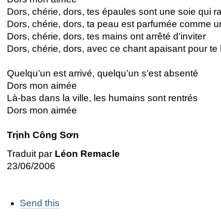
Dors, chérie, dors, tes épaules sont une soie qui ra
Dors, chérie, dors, ta peau est parfumée comme un
Dors, chérie, dors, tes mains ont arrêté d’inviter
Dors, chérie, dors, avec ce chant apaisant pour te
Quelqu’un est arrivé, quelqu’un s’est absenté
Dors mon aimée
Là-bas dans la ville, les humains sont rentrés
Dors mon aimée
Trịnh Công Sơn
Traduit par
Léon Remacle
23/06/2006
Các
Send this
thao
tác