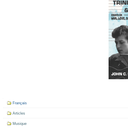
Mục
Français
định
hướng
Articles
Musique