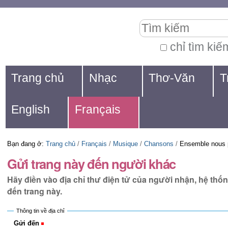
Chuyển
Các
Tìm kiếm
đến
công
nội
cụ
chỉ tìm kiế
Tìm
dung.
cá
Navigation
kiếm
Trang chủ
Nhạc
Thơ-Văn
T
|
nhân
nâng
Chuyển
cao...
English
Français
đến
mục
Bạn đang ở:
Trang chủ
/
Français
/
Musique
/
Chansons
/
Ensemble nous 
định
Gửi trang này đến người khác
hướng
Hãy điền vào địa chỉ thư điện tử của người nhận, hệ thố
đến trang này.
Thông tin về địa chỉ
Gửi đến
(Bắt buộc)