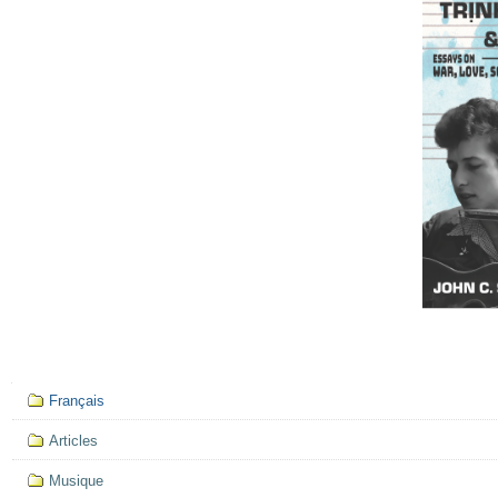
Mục
Français
định
hướng
Articles
Musique