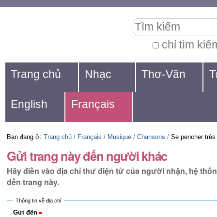
Chuyển
Các
Tìm kiếm
đến
công
nội
cụ
chỉ tìm kiế
Tìm
dung.
cá
Navigation
kiếm
Trang chủ
Nhạc
Thơ-Văn
T
|
nhân
nâng
Chuyển
cao...
English
Français
đến
mục
Bạn đang ở:
Trang chủ
/
Français
/
Musique
/
Chansons
/
Se pencher très
định
Gửi trang này đến người khác
hướng
Hãy điền vào địa chỉ thư điện tử của người nhận, hệ thố
đến trang này.
Thông tin về địa chỉ
Gửi đến
(Bắt buộc)