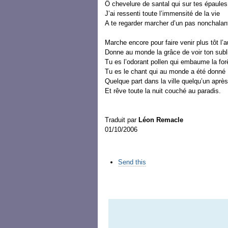
Ô chevelure de santal qui sur tes épaule
J’ai ressenti toute l’immensité de la vie
A te regarder marcher d’un pas nonchalan
Marche encore pour faire venir plus tôt l’a
Donne au monde la grâce de voir ton subl
Tu es l’odorant pollen qui embaume la for
Tu es le chant qui au monde a été donné
Quelque part dans la ville quelqu’un après 
Et rêve toute la nuit couché au paradis.
Traduit par
Léon Remacle
01/10/2006
Các
Send this
thao
tác
trên
Tài
liệu