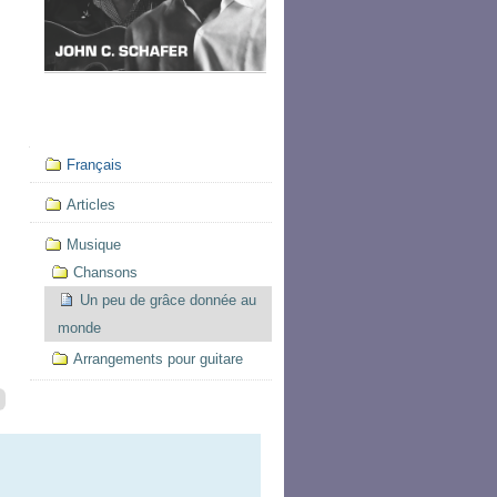
Mục
Français
định
hướng
Articles
Musique
Chansons
Un peu de grâce donnée au
monde
Arrangements pour guitare