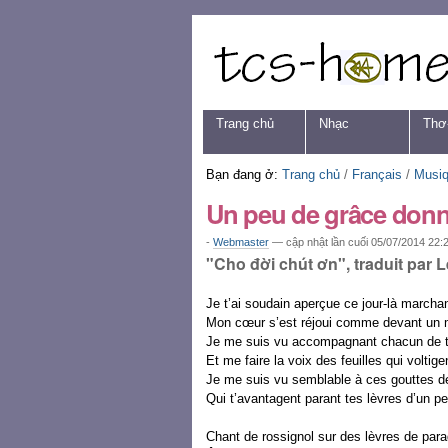
Chuyển
Các
đến
công
nội
cụ
dung.
cá
|
nhân
Chuyển
Navigation
Trang chủ
Nhạc
Thơ
đến
mục
định
Bạn đang ở:
Trang chủ
/
Français
/
Musi
hướng
Un peu de grâce don
-
Webmaster
—
cập nhật lần cuối
05/07/2014 22:
"Cho đời chút ơn", traduit par 
Je t’ai soudain aperçue ce jour-là marcha
Mon cœur s’est réjoui comme devant un
Je me suis vu accompagnant chacun de t
Et me faire la voix des feuilles qui voltig
Je me suis vu semblable à ces gouttes de
Qui t’avantagent parant tes lèvres d’un p
Chant de rossignol sur des lèvres de para