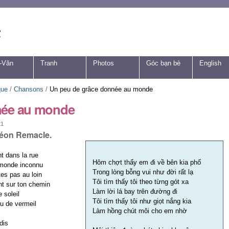
-Văn
Tranh
Photos
Góc bạn bè
English
que
/
Chansons
/
Un peu de grâce donnée au monde
née au monde
21
Léon Remacle.
nt dans la rue
Hôm chợt thấy em đi về bên kia phố
 monde inconnu
Trong lòng bỗng vui như đời rất lạ
es pas au loin
Tôi tìm thấy tôi theo từng gót xa
ent sur ton chemin
Làm lời lá bay trên đường đi
 soleil
Tôi tìm thấy tôi như giọt nắng kia
eu de vermeil
Làm hồng chút môi cho em nhờ
dis