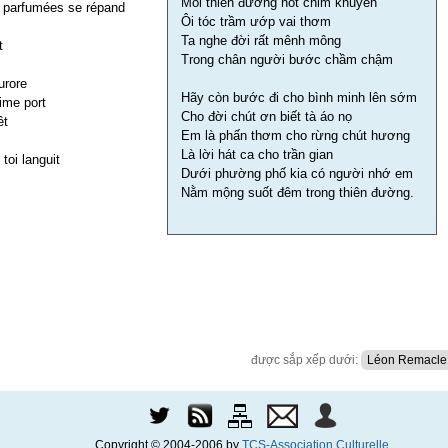
Môi thiên đường hót chim khuyên
s parfumées se répand
Ôi tóc trầm ướp vai thơm
Ta nghe đời rất mênh mông
t
Trong chân người bước chầm chậm
urore
Hãy còn bước đi cho bình minh lên sớm
ime port
Cho đời chút ơn biết tà áo nọ
êt
Em là phấn thơm cho rừng chút hương
Là lời hát ca cho trần gian
toi languit
Dưới phường phố kia có người nhớ em
Nằm mộng suốt đêm trong thiên đường.
được sắp xếp dưới:
Léon Remacle
Copyright © 2004-2006 by
TCS-Association Culturelle