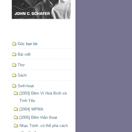
Mục
Góc bạn bè
định
hướng
Bài viết
Thơ
Sách
Sinh-hoạt
[2003] Đêm Vì Hoà Bình và
Tình Yêu
[2004] WPMA
[2005] Đêm thần thoại
Nhạc Trịnh: có thể phá cách