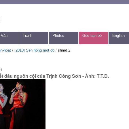
-Văn
Tranh
Photos
Góc bạn bè
English
nh-hoạt
/
[2010] Sen hồng một độ
/
shmd 2
24
t đâu nguồn cội của Trịnh Công Sơn - Ảnh: T.T.D.