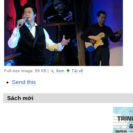
Full-size image:
89 KB
|
Xem
Tải về
Các
Send this
thao
tác
trên
Sách mới
Tài
liệu