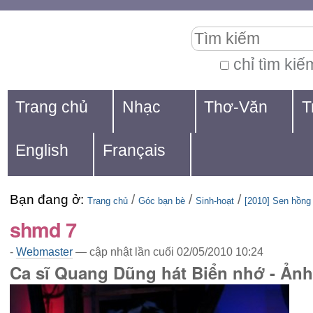
Chuyển
Các
Tìm kiếm
đến
công
nội
cụ
chỉ tìm kiế
Tìm
dung.
cá
Navigation
kiếm
Trang chủ
Nhạc
Thơ-Văn
T
|
nhân
nâng
Chuyển
cao...
English
Français
đến
mục
Bạn đang ở:
/
/
/
định
Trang chủ
Góc bạn bè
Sinh-hoạt
[2010] Sen hồng
shmd 7
hướng
-
Webmaster
—
cập nhật lần cuối
02/05/2010 10:24
Ca sĩ Quang Dũng hát Biển nhớ - Ảnh: