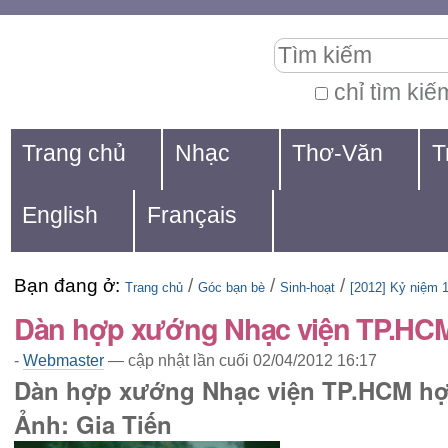
Chuyển
Các
Tìm kiếm
đến
công
nội
cụ
chỉ tìm kiế
Tìm
dung.
cá
Navigation
kiếm
Trang chủ
Nhạc
Thơ-Văn
T
|
nhân
nâng
Chuyển
cao...
English
Français
đến
mục
Bạn đang ở:
/
/
/
định
Trang chủ
Góc bạn bè
Sinh-hoạt
[2012] Kỷ niệm 
Dàn hợp xướng Nhạc viện TP.HC
hướng
-
Webmaster
—
cập nhật lần cuối
02/04/2012 16:17
Dàn hợp xướng Nhạc viện TP.HCM hợp
Ảnh: Gia Tiến