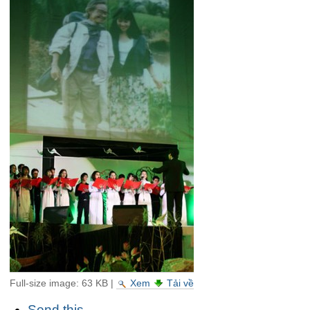
Full-size image:
63 KB
|
Xem
Tải về
Các
Send this