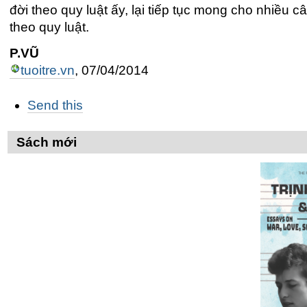
đời theo quy luật ấy, lại tiếp tục mong cho nhiều
theo quy luật.
P.VŨ
tuoitre.vn
, 07/04/2014
Các
Send this
thao
tác
trên
Sách mới
Tài
liệu