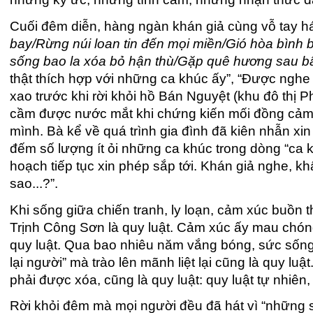
Cuối đêm diễn, hàng ngàn khán giả cùng vỗ tay hát
bay/Rừng núi loan tin đến mọi miền/Gió hòa bình
sống bao la xóa bỏ hận thù/Gặp quê hương sau bão
thật thích hợp với những ca khúc ấy”, “Được nghe l
xao trước khi rời khỏi hồ Bán Nguyệt (khu đô thị 
cầm được nước mắt khi chứng kiến mối đồng cảm lớ
mình. Bà kể về quá trình gia đình đã kiên nhẫn 
đếm số lượng ít ỏi những ca khúc trong dòng “ca 
hoạch tiếp tục xin phép sắp tới. Khán giả nghe, kh
sao...?”.
Khi sống giữa chiến tranh, ly loạn, cảm xúc buồn 
Trịnh Công Sơn là quy luật. Cảm xúc ấy mau chón
quy luật. Qua bao nhiêu năm vắng bóng, sức sống
lại người” mà trào lên mãnh liệt lại cũng là quy l
phải được xóa, cũng là quy luật: quy luật tự nhiên, 
Rời khỏi đêm mà mọi người đều đã hát vì “những s