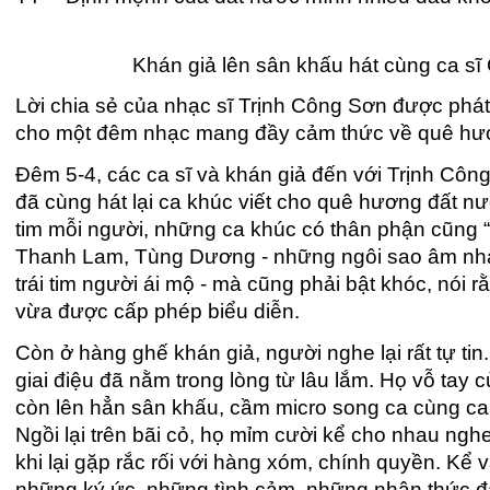
Khán giả lên sân khấu hát cùng ca s
Lời chia sẻ của nhạc sĩ Trịnh Công Sơn được phát
cho một đêm nhạc mang đầy cảm thức về quê hươ
Đêm 5-4, các ca sĩ và khán giả đến với Trịnh Côn
đã cùng hát lại ca khúc viết cho quê hương đất nướ
tim mỗi người, những ca khúc có thân phận cũng 
Thanh Lam, Tùng Dương - những ngôi sao âm nhạc 
trái tim người ái mộ - mà cũng phải bật khóc, nói r
vừa được cấp phép biểu diễn.
Còn ở hàng ghế khán giả, người nghe lại rất tự t
giai điệu đã nằm trong lòng từ lâu lắm. Họ vỗ tay
còn lên hẳn sân khấu, cầm micro song ca cùng ca
Ngồi lại trên bãi cỏ, họ mỉm cười kể cho nhau ngh
khi lại gặp rắc rối với hàng xóm, chính quyền. Kể v
những ký ức, những tình cảm, những nhận thức đã 