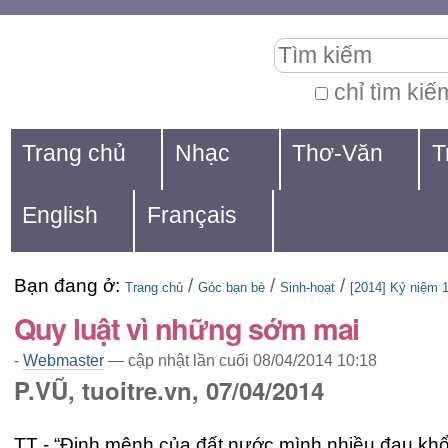
Chuyển
Các
Tìm kiếm
đến
công
nội
cụ
chỉ tìm kiế
Tìm
dung.
cá
Navigation
kiếm
Trang chủ
Nhạc
Thơ-Văn
T
|
nhân
nâng
Chuyển
cao...
English
Français
đến
mục
Bạn đang ở:
/
/
/
định
Trang chủ
Góc bạn bè
Sinh-hoạt
[2014] Kỷ niệm 
Quy luật vì những sớm mai
hướng
-
Webmaster
—
cập nhật lần cuối
08/04/2014 10:18
P.VŨ, tuoitre.vn, 07/04/2014
TT - “Định mệnh của đất nước mình nhiều đau khổ 