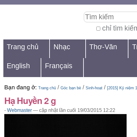
Chuyển
Các
Tìm kiếm
đến
công
nội
cụ
chỉ tìm kiế
Tìm
dung.
cá
Navigation
kiếm
Trang chủ
Nhạc
Thơ-Văn
T
|
nhân
nâng
Chuyển
cao...
English
Français
đến
mục
Bạn đang ở:
/
/
/
định
Trang chủ
Góc bạn bè
Sinh-hoạt
[2015] Kỷ niệm 
Hạ Huyền 2 g
hướng
-
Webmaster
—
cập nhật lần cuối
19/03/2015 12:22