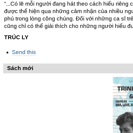
“...Có lẽ mỗi người đang hát theo cách hiểu riêng 
được thể hiện qua những cảm nhận của nhiều ngư
phú trong lòng công chúng. Đối với những ca sĩ tr
cũng chỉ có thể giải thích cho những người hiểu đư
TRÚC LY
Các
Send this
thao
tác
trên
Sách mới
Tài
liệu