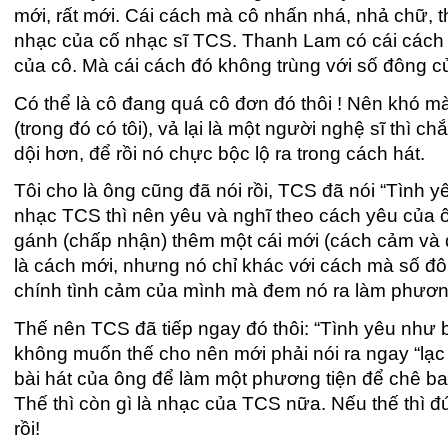
mới, rất mới. Cái cách mà cô nhấn nhá, nhả chữ, 
nhạc của cố nhạc sĩ TCS. Thanh Lam có cái cách 
của cô. Mà cái cách đó không trùng với số đông c
Có thể là cô đang quá cô đơn đó thôi ! Nên khó mà
(trong đó có tôi), vả lại là một người nghệ sĩ thì
dội hơn, để rồi nó chực bộc lộ ra trong cách hát.
Tôi cho là ông cũng đã nói rồi, TCS đã nói “Tình yê
nhạc TCS thì nên yêu và nghĩ theo cách yêu của ôn
gánh (chấp nhận) thêm một cái mới (cách cảm và 
là cách mới, nhưng nó chỉ khác với cách mà số đô
chính tình cảm của mình mà đem nó ra làm phương
Thế nên TCS đã tiếp ngay đó thôi: “Tình yêu như bi
không muốn thế cho nên mới phải nói ra ngay “lạc
bài hát của ông để làm một phương tiện để chê ba
Thế thì còn gì là nhạc của TCS nữa. Nếu thế thì 
rồi!