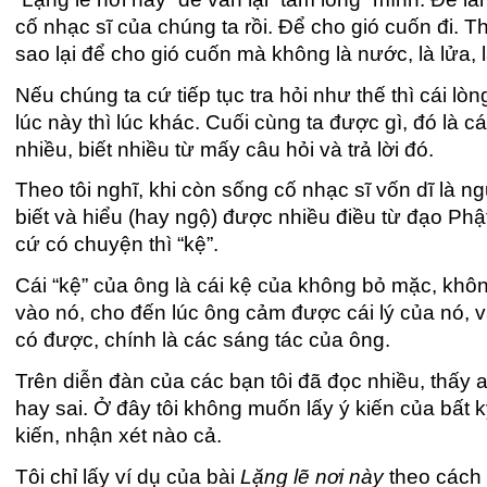
cố nhạc sĩ của chúng ta rồi. Để cho gió cuốn đi. Th
sao lại để cho gió cuốn mà không là nước, là lửa, là
Nếu chúng ta cứ tiếp tục tra hỏi như thế thì cái lò
lúc này thì lúc khác. Cuối cùng ta được gì, đó là 
nhiều, biết nhiều từ mấy câu hỏi và trả lời đó.
Theo tôi nghĩ, khi còn sống cố nhạc sĩ vốn dĩ là n
biết và hiểu (hay ngộ) được nhiều điều từ đạo Phậ
cứ có chuyện thì “kệ”.
Cái “kệ” của ông là cái kệ của không bỏ mặc, khôn
vào nó, cho đến lúc ông cảm được cái lý của nó, và
có được, chính là các sáng tác của ông.
Trên diễn đàn của các bạn tôi đã đọc nhiều, thấy 
hay sai. Ở đây tôi không muốn lấy ý kiến của bất k
kiến, nhận xét nào cả.
Tôi chỉ lấy ví dụ của bài
Lặng lẽ nơi này
theo cách 