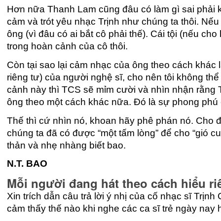
Hơn nữa Thanh Lam cũng đâu có làm gì sai phải k
cảm và trót yêu nhạc Trịnh như chúng ta thôi. Nế
ông (vì đâu có ai bắt cô phải thế). Cái tội (nếu ch
trong hoàn cảnh của cô thôi.
Còn tại sao lại cảm nhạc của ông theo cách khác l
riêng tư) của người nghệ sĩ, cho nên tôi không thể
cảnh này thì TCS sẽ mỉm cười và nhìn nhận rằng
ông theo một cách khác nữa. Đó là sự phong phú
Thế thì cứ nhìn nó, khoan hãy phê phán nó. Cho đế
chúng ta đã có được “một tấm lòng” để cho “gió cuố
thản và nhẹ nhàng biết bao.
N.T. BAO
Mỗi người đang hát theo cách hiểu ri
Xin trích dẫn câu trả lời ý nhị của cố nhạc sĩ Trịn
cảm thấy thế nào khi nghe các ca sĩ trẻ ngày nay h