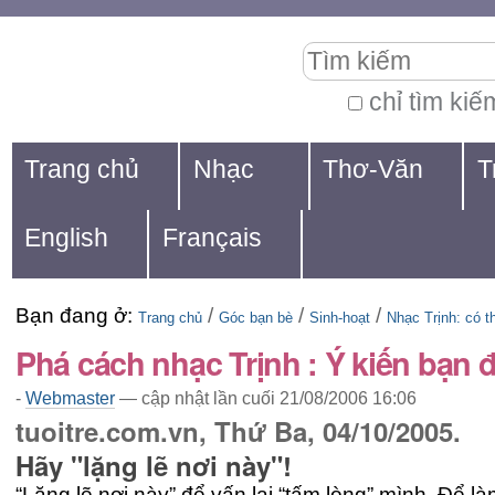
Chuyển
Các
Tìm kiếm
đến
công
nội
cụ
chỉ tìm kiế
Tìm
dung.
cá
Navigation
kiếm
Trang chủ
Nhạc
Thơ-Văn
T
|
nhân
nâng
Chuyển
cao...
English
Français
đến
mục
Bạn đang ở:
/
/
/
định
Trang chủ
Góc bạn bè
Sinh-hoạt
Nhạc Trịnh: có t
Phá cách nhạc Trịnh : Ý kiến bạn 
hướng
-
Webmaster
—
cập nhật lần cuối
21/08/2006 16:06
tuoitre.com.vn, Thứ Ba, 04/10/2005.
Hãy "lặng lẽ nơi này"!
“Lặng lẽ nơi này” để vấn lại “tấm lòng” mình. Để là