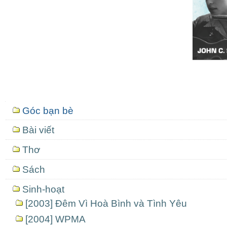
Mục
Góc bạn bè
định
hướng
Bài viết
Thơ
Sách
Sinh-hoạt
[2003] Đêm Vì Hoà Bình và Tình Yêu
[2004] WPMA